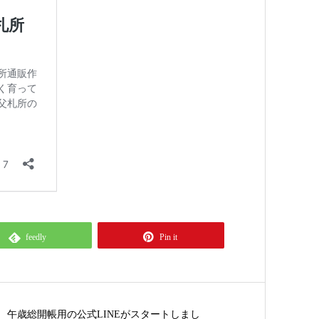
feedly
Pin it
午歳総開帳用の公式LINEがスタートしまし