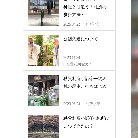
神社とは違う！札所の
参拝方法～
2025.04.22
札所小話
公認先達について
2023.11.30
秩父札所全ガイド
秩父札所小話②ー納め
札の歴史、打ちはじめ
2023.06.23
札所小話
秩父札所小話① -札所は
いつできたの？